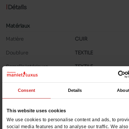
Détails
Matériaux
Matière
CUIR
Doublure
TEXTILE
Semelle intérieure
TEXTILE
Semelle extérieure
GOMME
Consent
Details
Abou
Caractéristiques
Couleur
NOIR
This website uses cookies
Conseil largeur
normal
We use cookies to personalise content and ads, to prov
social media features and to analyse our traffic. We also