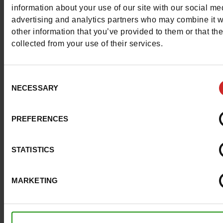
Waterproof
Non
information about your use of our site with our social me
advertising and analytics partners who may combine it w
Eco-score
B
other information that you’ve provided to them or that th
collected from your use of their services.
Semelle amovible
oui
Consent
Chrome
Sans
NECESSARY
Selection
Conseil taille
Prenez votre pointure
habituelle
PREFERENCES
STATISTICS
Avis clients
MARKETING
Pour les garder comme neuves