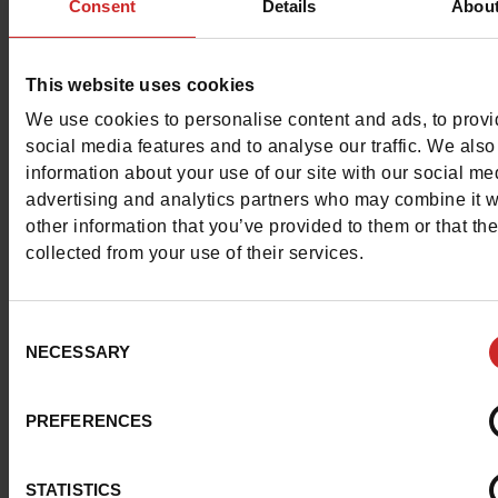
prêt-à-porter masculin. Vivante et contemporaine, Anto
Consent
Details
Abou
Morato s'adresse à une nouvelle génération de consom
conscients qui considèrent la mode comme un mode de 
This website uses cookies
Les
chaussures Antony Morato
s'adaptent à chaque mom
We use cookies to personalise content and ads, to prov
la journée, tout en conservant un style personnel ! Chaqu
social media features and to analyse our traffic. We also
est conçue pour offrir un ajustement parfait, ce qui en fai
information about your use of our site with our social me
choix incontournable pour ceux qui exigent le meilleur e
advertising and analytics partners who may combine it w
matière de chaussure.
other information that you’ve provided to them or that th
collected from your use of their services.
Découvrez la sélection de
chaussures Antony Morato
disponible dans nos
magasins Chaussures Maniet ! Luxus
Consent
Belgique et au Luxembourg ainsi que sur notre
boutique
NECESSARY
Selection
ligne
. La plupart des modèles proposés dans nos rayons 
des
baskets basses
aux couleurs classiques comme le noir
PREFERENCES
blanc ou encore le gris.
STATISTICS