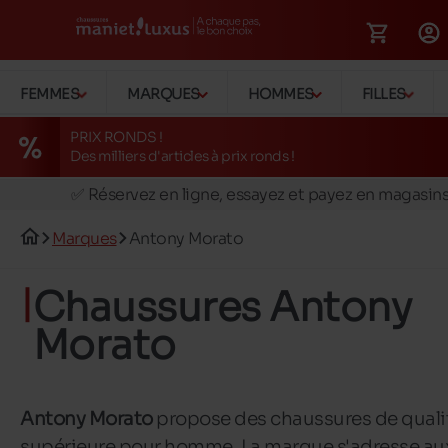
FEMMES
MARQUES
HOMMES
FILLES
PRIX RONDS !
Des milliers d'articles à prix ronds !
🚛 Livraison gratuite en magasins
✅ Réservez en ligne, essayez et payez en magasin
🏪 28 magasins en Belgique et au Luxembourg
Marques
Antony Morato
📦 Livraison à domicile gratuite dés 39€ d'achats
🔁 retours valables pendant 30 jours
Chaussures Antony
🚛 Livraison gratuite en magasins
Morato
Antony Morato
propose des chaussures de quali
supérieure pour homme. La marque s'adresse au