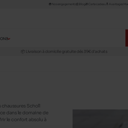
🌍 Nos engagements
📰​ Blog
🎁 Carte cadeau
🔝 Avantages Man
🚛 Livraison gratuite en magasins
✅ Réservez en ligne, essayez et payez en magasins
ÇONS
🏪 28 magasins en Belgique et au Luxembourg
📦 Livraison à domicile gratuite dés 39€ d'achats
🔁 retours valables pendant 30 jours
🚛 Livraison gratuite en magasins
s chaussures Scholl
ence dans le domaine de
rir le confort absolu à