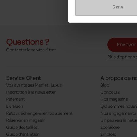
Deny
Questions ?
Envoyer
Contacter le service client
Plus d'options 
Service Client
A propos de n
Vos avantages Maniet ! Luxus
Blog
Inscription à la newsletter
Concours
Paiement
Nos magasins
Livraison
Qui sommes nous 
Retour, échange & remboursement
Nos engagements
Réserver en magasin
Un pas vers la natu
Guide des tailles
Eco Score
Guide d'entretien
Emplois