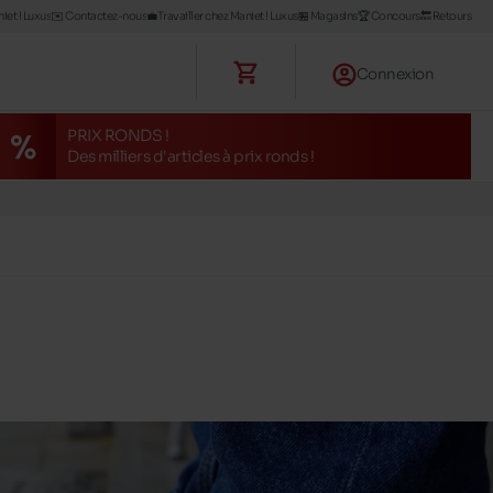
iet ! Luxus
✉️ Contactez-nous
💼Travailler chez Maniet ! Luxus
🏪 Magasins
🏆 Concours
🔙 Retours
Connexion
PRIX RONDS !
Des milliers d'articles à prix ronds !