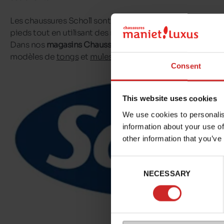
Les chaussures Scholl sont conçues pour permettre un a
pieds tout en utilisant des matériaux de qualité.
Dans nos
magasins Chaussures Maniet ! Luxus
, vous trou
modèles de
tongs
et
mules pour femmes
Scholl.
Consent
This website uses cookies
We use cookies to personalis
information about your use of
other information that you’ve
Consent
NECESSARY
Selection