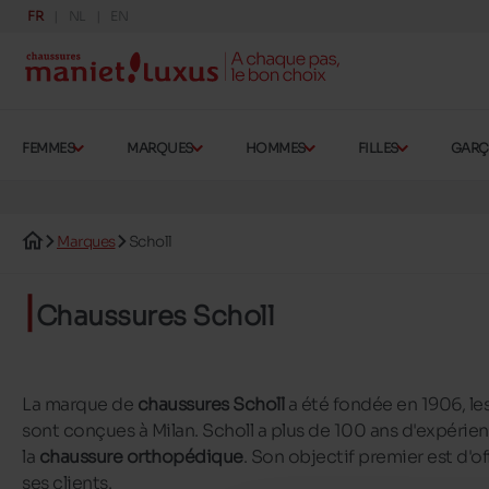
FR
NL
EN
FEMMES
MARQUES
HOMMES
FILLES
GAR
Marques
Scholl
Chaussures Scholl
La marque de
chaussures Scholl
a été fondée en 1906, le
sont conçues à Milan. Scholl a plus de 100 ans d'expéri
la
chaussure orthopédique
. Son objectif premier est d'off
ses clients.