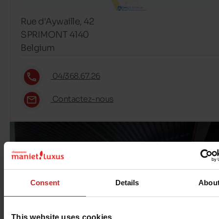
Rue d'Aywaille, 42
SPRIMONT 4140
Belgium
04/368.67.26
Contactez-nous
Consent
Details
Abou
This website uses cookies