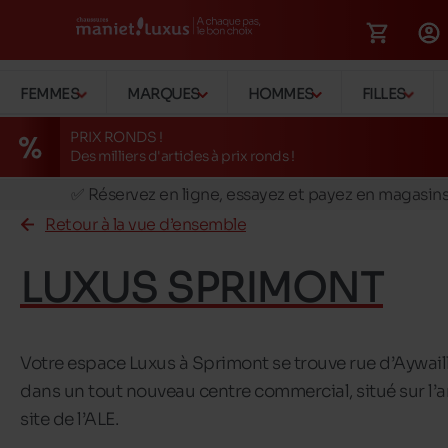
FEMMES
MARQUES
HOMMES
FILLES
PRIX RONDS !
Des milliers d'articles à prix ronds !
🚛 Livraison gratuite en magasins
✅ Réservez en ligne, essayez et payez en magasin
Retour à la vue d’ensemble
🏪 28 magasins en Belgique et au Luxembourg
📦 Livraison à domicile gratuite dés 39€ d'achats
LUXUS SPRIMONT
🔁 retours valables pendant 30 jours
🚛 Livraison gratuite en magasins
Votre espace Luxus à Sprimont se trouve rue d’Aywail
dans un tout nouveau centre commercial, situé sur l’
site de l’ALE.