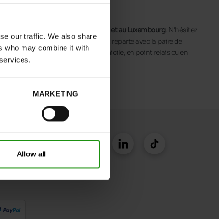
 de vente sont dispersés
en Belgique et au Luxembourg
. N'hésitez
se our traffic. We also share
 personnalisés
pour que votre enfant reparte avec la paire de
ers who may combine it with
, votre commande sera livrée à domicile, en point relais ou en
 services.
MARKETING
Allow all