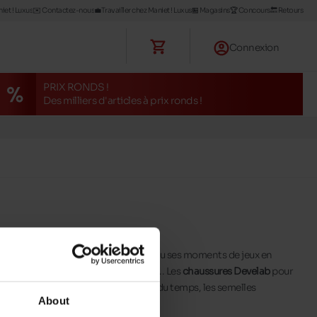
iet ! Luxus
✉️ Contactez-nous
💼Travailler chez Maniet ! Luxus
🏪 Magasins
🏆 Concours
🔙 Retours
Connexion
PRIX RONDS !
Des milliers d'articles à prix ronds !
enfants durant ses journées d'école ou ses moments de jeux en
sons : baskets, bottines, sandales, ... Les
chaussures Develab
pour
omme le cuir ou le nubuck. La plupart du temps, les semelles
About