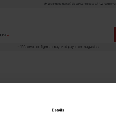
🌍 Nos engagements
📰​ Blog
🎁 Carte cadeau
🔝 Avantages Man
ÇONS
🚛 Livraison gratuite en magasins
✅ Réservez en ligne, essayez et payez en magasins
🏪 28 magasins en Belgique et au Luxembourg
📦 Livraison à domicile gratuite dés 39€ d'achats
🔁 retours valables pendant 30 jours
🚛 Livraison gratuite en magasins
 propose de
chaussures robustes et confortables
qui pourront suivre vos 
nfant
. Develab propose différents types de chaussures, pour toutes les sai
 un bon maintien du talon, sont fabriquées à partir de matières souples c
Details