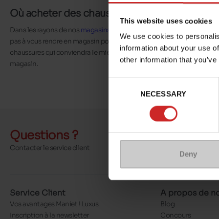
Où acheter des chaussures Develab pour enf
This website uses cookies
Dans les rayons de nos
magasins Chaussures Maniet ! Luxus
, nous vo
We use cookies to personalis
pas à vous rendre en magasin pour faire essayer à votre enfant la pair
information about your use of
chaussures qui conviendra le mieux à ses pieds. Vous pouvez égaleme
other information that you’ve
magasin.
Consent
NECESSARY
Selection
Questions ?
Envoyer
Contacter le service client
Deny
Plus d'options 
Service Client
A propos de n
Vos avantages Maniet ! Luxus
Blog
Inscription à la newsletter
Concours