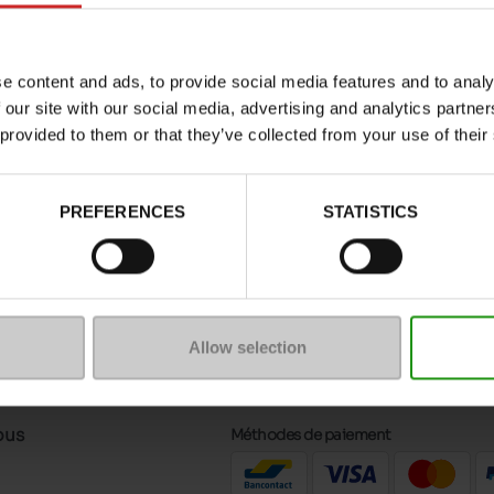
ant ?
us proposons des chaussures Develab pour fille et garçon. Nos 28 points
e content and ads, to provide social media features and to analy
e qui vous fait de l'oeil. Nos collaborateurs vous proposeront des
conseils
 our site with our social media, advertising and analytics partn
nt opter pour l'
achat en ligne
sur cette même boutique. En quelques clics
 provided to them or that they’ve collected from your use of their
PREFERENCES
STATISTICS
 un message
Nous suivre
Allow selection
de contact
ous
Méthodes de paiement