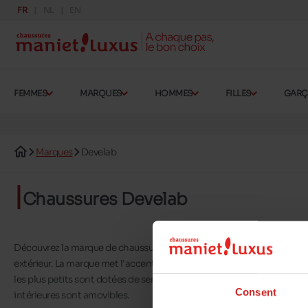
FR
NL
EN
FEMMES
MARQUES
HOMMES
FILLES
GAR
Marques
Develab
Chaussures Develab
Découvrez la marque de chaussures pour enfant
Develab
. La marque
extérieur. La marque met l'accent sur le
développement du pied de l'e
les plus petits sont dotées de semelles flexibles. Les Develab offrent
Consent
intérieures sont amovibles.