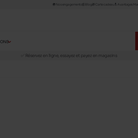
🌍 Nos engagements
📰​ Blog
🎁 Carte cadeau
🔝 Avantages Man
ÇONS
🚛 Livraison gratuite en magasins
✅ Réservez en ligne, essayez et payez en magasins
🏪 28 magasins en Belgique et au Luxembourg
📦 Livraison à domicile gratuite dés 39€ d'achats
🔁 retours valables pendant 30 jours
🚛 Livraison gratuite en magasins