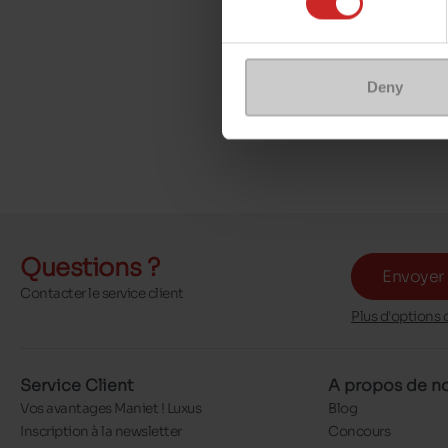
Deny
Questions ?
Envoyer
Contacter le service client
Plus d'options 
Service Client
A propos de n
Vos avantages Maniet ! Luxus
Blog
Inscription à la newsletter
Concours