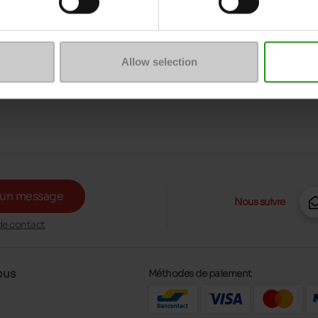
Allow selection
 un message
Nous suivre
de contact
ous
Méthodes de paiement