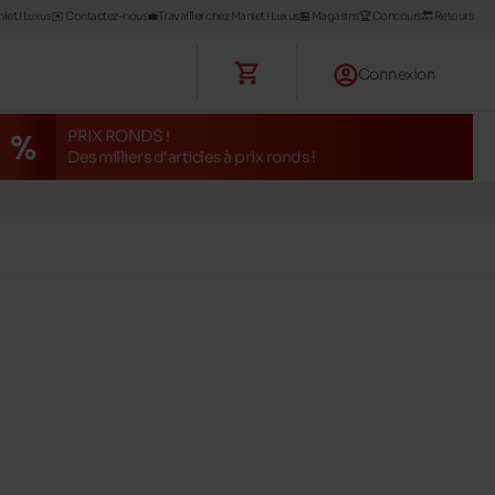
iet ! Luxus
✉️ Contactez-nous
💼Travailler chez Maniet ! Luxus
🏪 Magasins
🏆 Concours
🔙 Retours
Connexion
PRIX RONDS !
Des milliers d'articles à prix ronds !