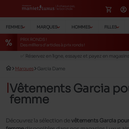
FEMMES
MARQUES
HOMMES
FILLES
PRIX RONDS !
Des milliers d'articles à prix ronds !
🚛 Livraison gratuite en magasins
✅ Réservez en ligne, essayez et payez en magasin
🏪 28 magasins en Belgique et au Luxembourg
Marques
Garcia Dame
📦 Livraison à domicile gratuite dés 39€ d'achats
🔁 retours valables pendant 30 jours
Vêtements Garcia po
🚛 Livraison gratuite en magasins
femme
Découvrez la sélection de
v
êtements Garcia pou
femme
disponibles dans nos magasins Luxus ain