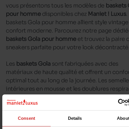
vous présentons tous les modèles de
baskets 
pour homme
disponibles chez
Maniet ! Luxus
.
baskets Gola pour homme allient style vintage
confort moderne. Parcourez notre page dédié
baskets Gola pour homme
et trouvez la paire 
sneakers parfaite pour votre look décontracté
Les
baskets Gola
sont fabriquées avec des
matériaux de haute qualité et offrent un confo
optimal tout au long de la journée. Les semelle
intérieures en mousse et les doublures respir
garantissent un excellent maintien et une
respirabilité optimale. Il est facile d'associer s
baskets Gola à différentes tenues : jean et t-sh
Consent
Details
Abou
pour un style décontracté ou encore chino et