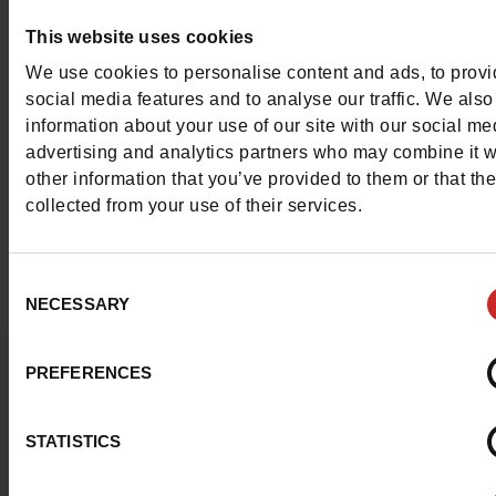
chemise pour un look plus habillé.
This website uses cookies
Découvrez sans plus attendre la sélection de
We use cookies to personalise content and ads, to prov
baskets Gola pour homme
disponible dans no
social media features and to analyse our traffic. We also
information about your use of our site with our social me
magasins Chaussures Maniet ! Luxus
en
Belgiq
advertising and analytics partners who may combine it w
au Luxembourg
. Vous pouvez également
ache
other information that you’ve provided to them or that th
les baskets Gola pour homme en ligne
sur not
collected from your use of their services.
eshop.
Consent
NECESSARY
Selection
Questions ?
PREFERENCES
Contacter le service client
STATISTICS
Envoyer un message