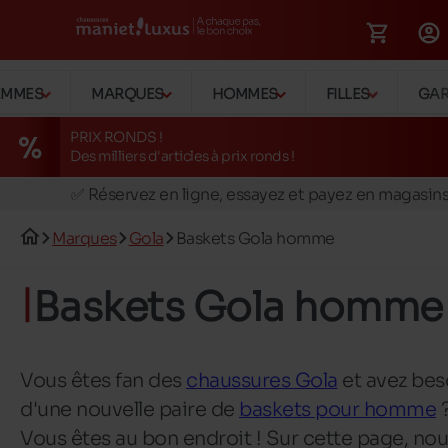
EMMES
MARQUES
HOMMES
FILLES
GA
PRIX RONDS !
Des milliers d'articles à prix ronds !
🚛 Livraison gratuite en magasins
✅ Réservez en ligne, essayez et payez en magasin
🏪 28 magasins en Belgique et au Luxembourg
Marques
Gola
Baskets Gola homme
📦 Livraison à domicile gratuite dés 39€ d'achats
🔁 retours valables pendant 30 jours
Baskets Gola homme
🚛 Livraison gratuite en magasins
Vous êtes fan des
chaussures Gola
et avez bes
d'une nouvelle paire de
baskets pour homme
Vous êtes au bon endroit ! Sur cette page, no