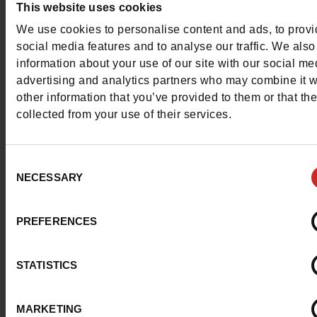
Contacter le service client
This website uses cookies
We use cookies to personalise content and ads, to prov
Envoyer un message
social media features and to analyse our traffic. We also
information about your use of our site with our social me
Plus d'options de contact
advertising and analytics partners who may combine it w
other information that you’ve provided to them or that th
collected from your use of their services.
Nous suivre
Consent
NECESSARY
Selection
Service Client
PREFERENCES
STATISTICS
A propos de nous
MARKETING