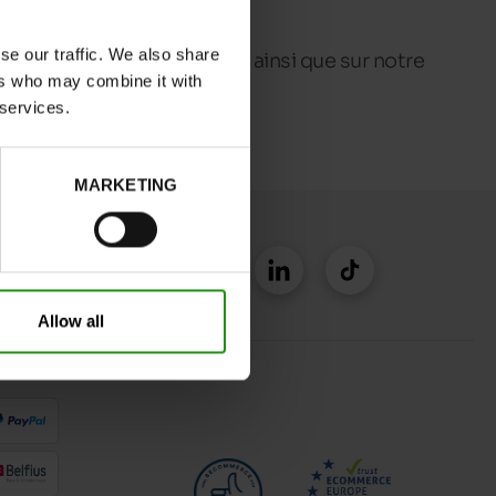
se our traffic. We also share
Chaussures Maniet ! Luxus
ainsi que sur notre
ers who may combine it with
 services.
MARKETING
Allow all