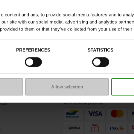
t de s'associer avec de nombreux look.
e content and ads, to provide social media features and to analy
 Noordsen
disponible dans les rayons de nos
magasins 
 our site with our social media, advertising and analytics partn
 provided to them or that they’ve collected from your use of their
PREFERENCES
STATISTICS
 un message
Nous suivre
de contact
Allow selection
ous
Méthodes de paiement
?