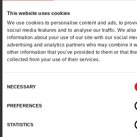
Questions ?
This website uses cookies
Contacter le service client
We use cookies to personalise content and ads, to prov
social media features and to analyse our traffic. We also
Envoyer un message
information about your use of our site with our social me
advertising and analytics partners who may combine it w
Plus d'options de contact
other information that you’ve provided to them or that th
collected from your use of their services.
Nous suivre
Consent
NECESSARY
Selection
PREFERENCES
Service Client
STATISTICS
A propos de nous