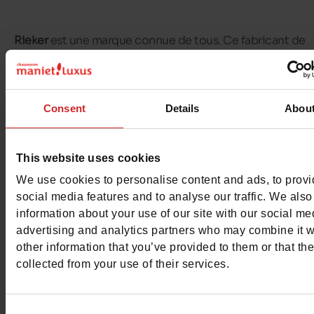
Rieker
est une marque connue de tous. Ce fabricant de
chaussures propose des modèles de haute qualité qui re
tendances, confortables et adaptés aux modes de vie d
qui les portent. Les
chaussures Rieker
sont réputées pour
Consent
Details
Abou
confort. En effet, les différents modèles de chaussures R
partagent ces spécificités : un poids minimum, l'amorti
des chocs, une grande souplesse, et enfin un chaussant 
This website uses cookies
offrent de l'espace aux pieds qui pourraient gonfler au c
We use cookies to personalise content and ads, to prov
la journée.
social media features and to analyse our traffic. We also
information about your use of our site with our social me
advertising and analytics partners who may combine it w
Parmi les différents modèles disponibles dans nos
magas
other information that you’ve provided to them or that th
Chaussures Maniet ! Luxus
, on retrouve des
chaussures R
collected from your use of their services.
pour hommes et pour femmes
. En chaussures Rieker pou
femmes vous aurez le choix entre : baskets, mocassins, b
Consent