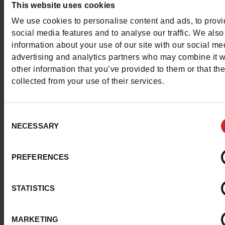
Contacter le service client
This website uses cookies
We use cookies to personalise content and ads, to prov
Envoyer un message
social media features and to analyse our traffic. We also
information about your use of our site with our social me
Plus d'options de contact
advertising and analytics partners who may combine it w
other information that you’ve provided to them or that th
collected from your use of their services.
Nous suivre
Consent
NECESSARY
Selection
Service Client
PREFERENCES
STATISTICS
A propos de nous
MARKETING