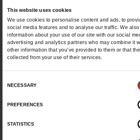
Questions ?
This website uses cookies
Contacter le service client
We use cookies to personalise content and ads, to prov
social media features and to analyse our traffic. We also
Envoyer un message
information about your use of our site with our social me
advertising and analytics partners who may combine it w
Plus d'options de contact
other information that you’ve provided to them or that th
collected from your use of their services.
Nous suivre
Consent
NECESSARY
Selection
PREFERENCES
Service Client
STATISTICS
A propos de nous