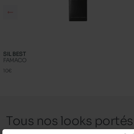
SIL BEST
FAMACO
10€
Tous nos looks portés