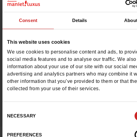
par notre communaut
#LoveManietLuxus
Consent
Details
Abou
Publiez votre plus beau look sur Instagram et ins
la communauté Maniet!Luxus.
En savoir plus
This website uses cookies
We use cookies to personalise content and ads, to prov
social media features and to analyse our traffic. We also
information about your use of our site with our social me
advertising and analytics partners who may combine it w
other information that you’ve provided to them or that th
collected from your use of their services.
Consent
NECESSARY
Selection
PREFERENCES